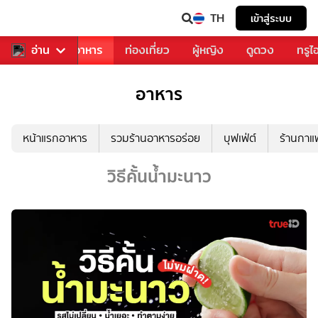
TH
เข้าสู่ระบบ
วงการเพลง
อ่าน
อาหาร
ท่องเที่ยว
ผู้หญิง
ดูดวง
ทรูไ
อาหาร
หน้าแรกอาหาร
รวมร้านอาหารอร่อย
บุฟเฟ่ต์
ร้านกา
วิธีคั้นน้ำมะนาว