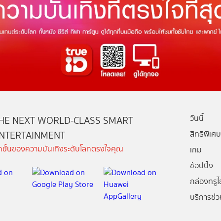
วันนี้
HE NEXT WORLD-CLASS SMART
NTERTAINMENT
สิทธิพิเศษ
ีกขั้นของความบันเทิงระดับโลกตรงใจคุณ
เกม
ช้อปปิ้ง
กล่องทรูไอ
บริการช่ว