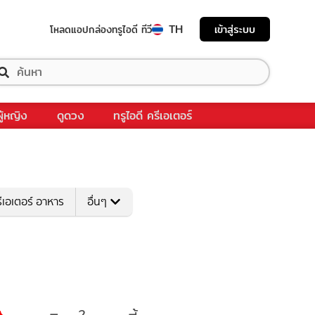
TH
เข้าสู่ระบบ
โหลดแอป
กล่องทรูไอดี ทีวี
ผู้หญิง
ดูดวง
ทรูไอดี ครีเอเตอร์
ีเอเตอร์ อาหาร
อื่นๆ