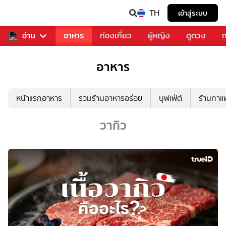
TH
เข้าสู่ระบบ
สารวงการเพลง
อ่าน
อาหาร
ท่องเที่ยว
ผู้หญิง
ดูดวง
ท
อาหาร
หน้าแรกอาหาร
รวมร้านอาหารอร่อย
บุฟเฟ่ต์
ร้านกา
วากิว