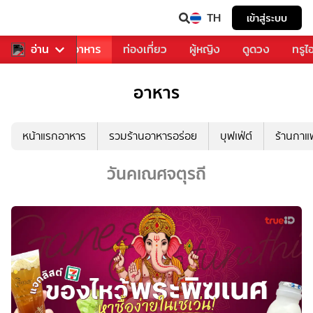
TH
เข้าสู่ระบบ
วงการเพลง
อ่าน
อาหาร
ท่องเที่ยว
ผู้หญิง
ดูดวง
ทรูไ
อาหาร
หน้าแรกอาหาร
รวมร้านอาหารอร่อย
บุฟเฟ่ต์
ร้านกา
วันคเณศจตุรถี