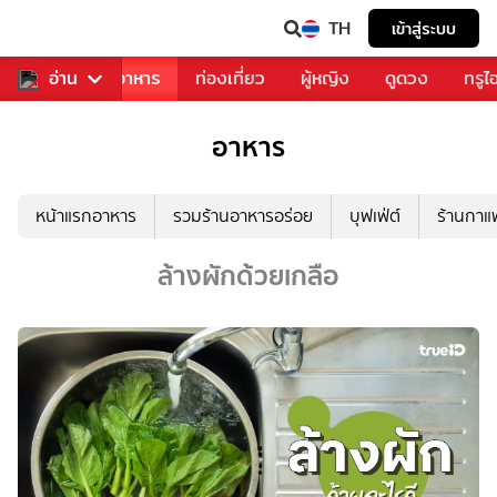
TH
เข้าสู่ระบบ
วงการเพลง
อ่าน
อาหาร
ท่องเที่ยว
ผู้หญิง
ดูดวง
ทรูไ
อาหาร
หน้าแรกอาหาร
รวมร้านอาหารอร่อย
บุฟเฟ่ต์
ร้านกา
ล้างผักด้วยเกลือ