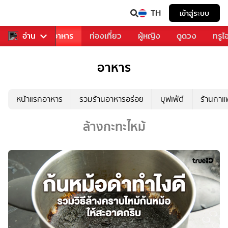
TH
เข้าสู่ระบบ
วงการเพลง
อ่าน
อาหาร
ท่องเที่ยว
ผู้หญิง
ดูดวง
ทรูไ
อาหาร
หน้าแรกอาหาร
รวมร้านอาหารอร่อย
บุฟเฟ่ต์
ร้านกา
ล้างกะทะไหม้