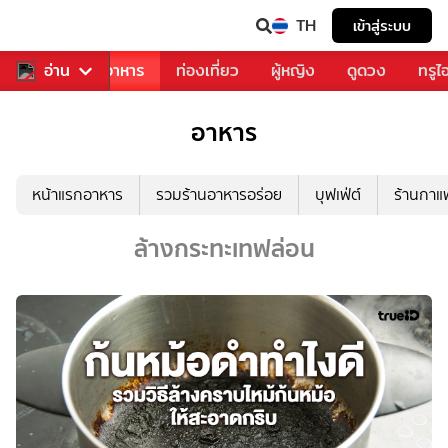
TH
เข้าสู่ระบบ
วงการเพลง
อ่าน
อาหาร
ท่องเที่ยว
ผู้หญิง
ดูดวง
ทรูไ
อาหาร
หน้าแรกอาหาร
รวมร้านอาหารอร่อย
บุฟเฟ่ต์
ร้านกา
ล้างกระทะเทฟล่อน