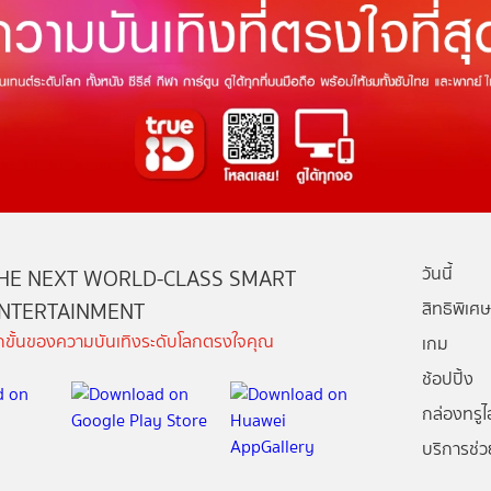
วันนี้
HE NEXT WORLD-CLASS SMART
NTERTAINMENT
สิทธิพิเศษ
ีกขั้นของความบันเทิงระดับโลกตรงใจคุณ
เกม
ช้อปปิ้ง
กล่องทรูไอ
บริการช่ว