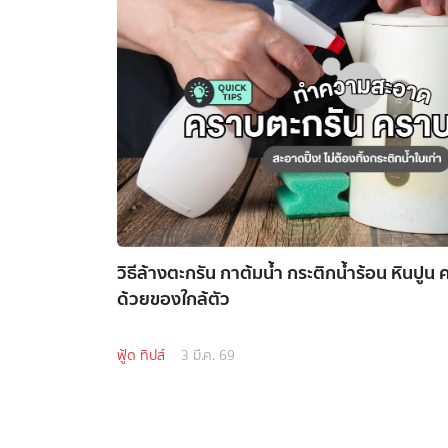
วิธีล้างตะกรัน กาต้มน้ำ กระติกน้ำร้อน หินปูน
ด้วยของใกล้ตัว
ฟู้ด ทิปส์
3 มี.ค. 69