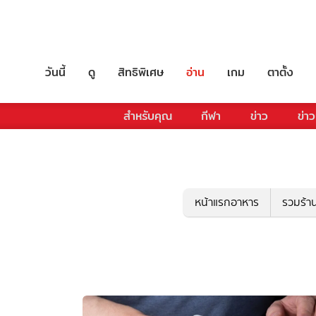
วันนี้
ดู
สิทธิพิเศษ
อ่าน
เกม
ตาตั้ง
สำหรับคุณ
กีฬา
ข่าว
ข่าว
หน้าแรกอาหาร
รวมร้า