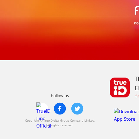
T
E
Follow us
อ
Copyright © True Digital Group Company Limited.
All rights reserved