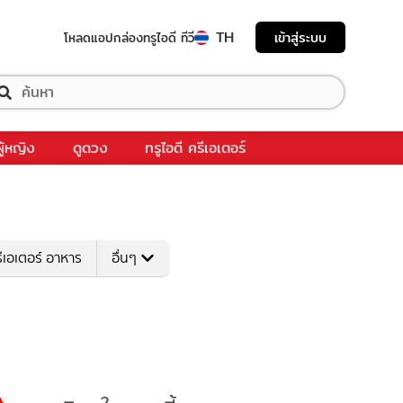
TH
เข้าสู่ระบบ
โหลดแอป
กล่องทรูไอดี ทีวี
ผู้หญิง
ดูดวง
ทรูไอดี ครีเอเตอร์
ีเอเตอร์ อาหาร
อื่นๆ