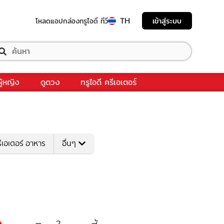
TH
เข้าสู่ระบบ
โหลดแอป
กล่องทรูไอดี ทีวี
ผู้หญิง
ดูดวง
ทรูไอดี ครีเอเตอร์
ีเอเตอร์ อาหาร
อื่นๆ