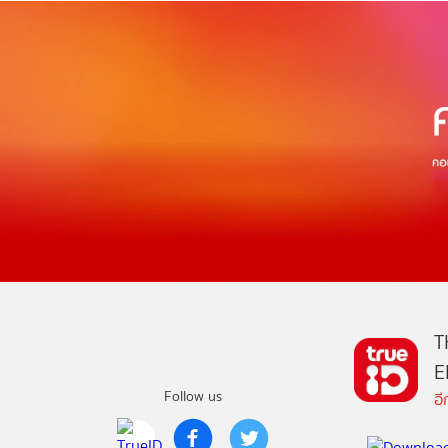
T
E
Follow us
อ