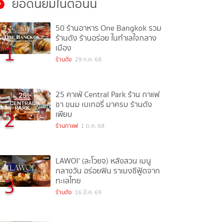
ยอดนิยมในตอนนี้
50 ร้านอาหาร One Bangkok รวม
ร้านดัง ร้านอร่อย ในทำเลใจกลาง
1
เมือง
ร้านดัง
29 ก.ค. 68
25 คาเฟ่ Central Park ร้าน กาแฟ
ชา ขนม เบเกอรี่ มาครบ ร้านดัง
2
เพียบ
ร้านกาแฟ
1 ต.ค. 68
LAWOI' (ละโวยจ) หลังสวน เมนู
กลางวัน อร่อยฟิน ราเมงซีฟู้ดจาก
3
ทะเลไทย
ร้านดัง
16 มี.ค. 69