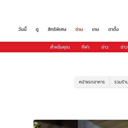
วันนี้
ดู
สิทธิพิเศษ
อ่าน
เกม
ตาตั้ง
สำหรับคุณ
กีฬา
ข่าว
ข่าว
หน้าแรกอาหาร
รวมร้า