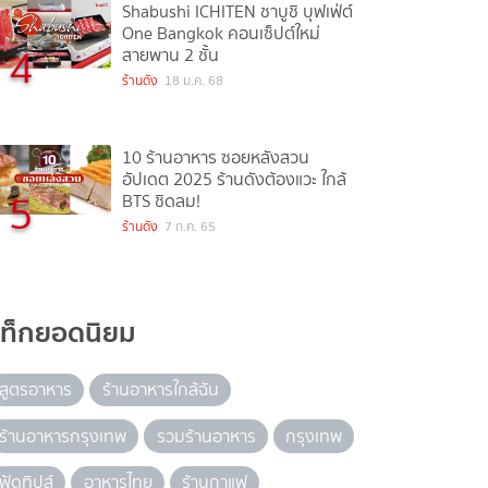
Shabushi ICHITEN ชาบูชิ บุฟเฟ่ต์
One Bangkok คอนเซ็ปต์ใหม่
4
สายพาน 2 ชั้น
ร้านดัง
18 ม.ค. 68
10 ร้านอาหาร ซอยหลังสวน
อัปเดต 2025 ร้านดังต้องแวะ ใกล้
5
BTS ชิดลม!
ร้านดัง
7 ก.ค. 65
แท็กยอดนิยม
สูตรอาหาร
ร้านอาหารใกล้ฉัน
ร้านอาหารกรุงเทพ
รวมร้านอาหาร
กรุงเทพ
ฟู้ดทิปส์
อาหารไทย
ร้านกาแฟ