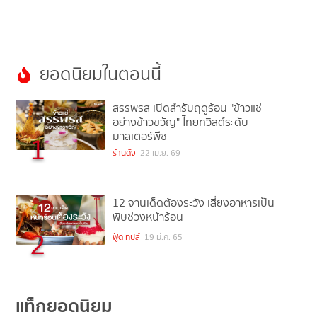
ยอดนิยมในตอนนี้
สรรพรส เปิดสำรับฤดูร้อน "ข้าวแช่
อย่างข้าวขวัญ" ไทยทวิสต์ระดับ
มาสเตอร์พีซ
1
ร้านดัง
22 เม.ย. 69
12 จานเด็ดต้องระวัง เสี่ยงอาหารเป็น
พิษช่วงหน้าร้อน
2
ฟู้ด ทิปส์
19 มี.ค. 65
แท็กยอดนิยม