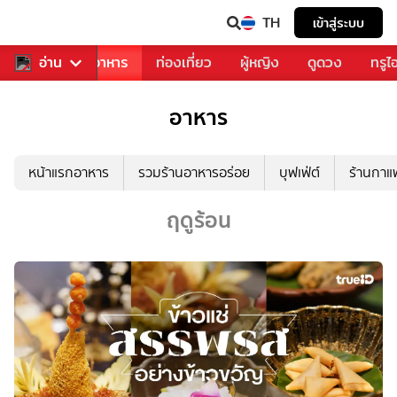
TH
เข้าสู่ระบบ
วงการเพลง
อ่าน
อาหาร
ท่องเที่ยว
ผู้หญิง
ดูดวง
ทรูไ
อาหาร
หน้าแรกอาหาร
รวมร้านอาหารอร่อย
บุฟเฟ่ต์
ร้านกา
ฤดูร้อน