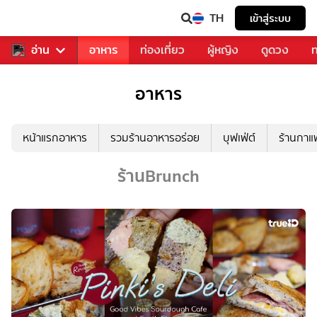
TH
เข้าสู่ระบบ
สารวงการเพลง
อ่าน
อาหาร
ท่องเที่ยว
ผู้หญิง
ดูดวง
ท
อาหาร
หน้าแรกอาหาร
รวมร้านอาหารอร่อย
บุฟเฟ่ต์
ร้านกา
ร้านBrunch