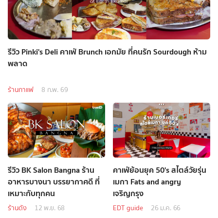
รีวิว Pinki's Deli คาเฟ่ Brunch เอกมัย ที่คนรัก Sourdough ห้าม
พลาด
ร้านกาแฟ
8 ก.พ. 69
รีวิว BK Salon Bangna ร้าน
คาเฟ่ย้อนยุค 50's สไตล์วัยรุ่น
อาหารบางนา บรรยากาศดี ที่
เมกา Fats and angry
เหมาะกับทุกคน
เจริญกรุง
ร้านดัง
12 พ.ย. 68
EDT guide
26 ม.ค. 66