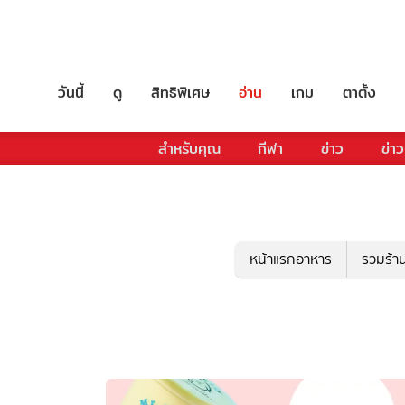
วันนี้
ดู
สิทธิพิเศษ
อ่าน
เกม
ตาตั้ง
สำหรับคุณ
กีฬา
ข่าว
ข่าว
หน้าแรกอาหาร
รวมร้า