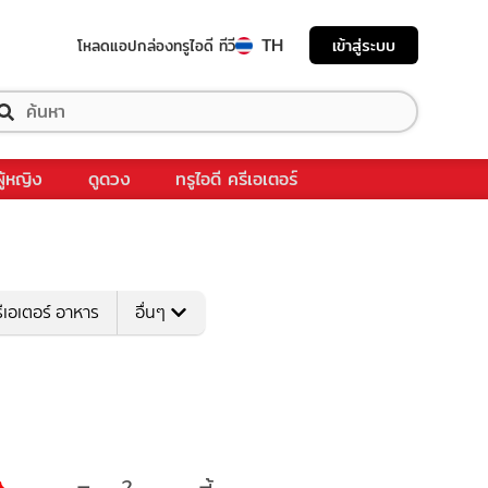
TH
เข้าสู่ระบบ
โหลดแอป
กล่องทรูไอดี ทีวี
ผู้หญิง
ดูดวง
ทรูไอดี ครีเอเตอร์
ีเอเตอร์ อาหาร
อื่นๆ