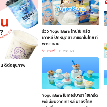
รีวิว YogurBara ร้านโยเกิร์ต
เกาหลี ปักหมุดสาขาแรกในไทย ที่
พารากอน
ร้านกาแฟ
10 พ.ค. 68
พลิน ดีต่อสุขภาพ
YogurBara โยเกอร์บารา โยเกิร์ต
พรีเมียมจากเกาหลี มาถึงไทย