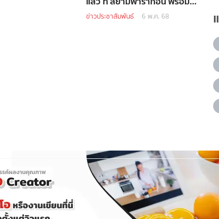
แล้ว ที่ สยามพารากอน พร้อม
รสชาติสุดเอ็กซ์คลูซีฟ
ข่าวประชาสัมพันธ์
6 พ.ค. 68