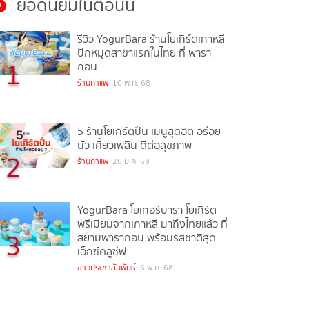
ยอดนิยมในตอนนี้
รีวิว YogurBara ร้านโยเกิร์ตเกาหลี
ปักหมุดสาขาแรกในไทย ที่ พารา
1
กอน
ร้านกาแฟ
10 พ.ค. 68
5 ร้านโยเกิร์ตปั่น เมนูสุดฮิต อร่อย
นัว เคี้ยวเพลิน ดีต่อสุขภาพ
2
ร้านกาแฟ
26 ม.ค. 69
YogurBara โยเกอร์บารา โยเกิร์ต
พรีเมียมจากเกาหลี มาถึงไทยแล้ว ที่
3
สยามพารากอน พร้อมรสชาติสุด
เอ็กซ์คลูซีฟ
ข่าวประชาสัมพันธ์
6 พ.ค. 68