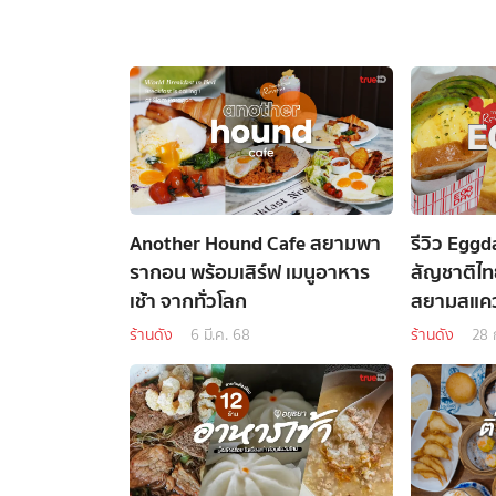
Another Hound Cafe สยามพา
รีวิว Eggd
รากอน พร้อมเสิร์ฟ เมนูอาหาร
สัญชาติไท
เช้า จากทั่วโลก
สยามสแคว
ร้านดัง
6 มี.ค. 68
ร้านดัง
28 