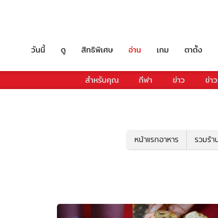
วันนี้
ดู
สิทธิพิเศษ
อ่าน
เกม
ตาตั้ง
สำหรับคุณ
กีฬา
ข่าว
ข่าว
หน้าแรกอาหาร
รวมร้า