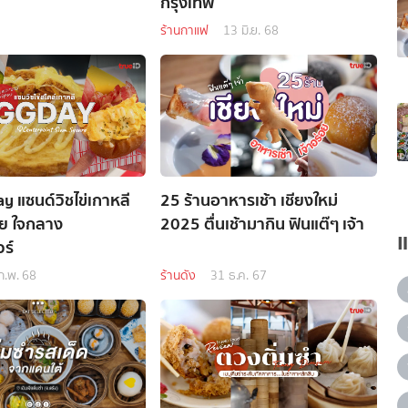
กรุงเทพ
ร้านกาแฟ
13 มิ.ย. 68
ay แซนด์วิชไข่เกาหลี
25 ร้านอาหารเช้า เชียงใหม่
ย ใจกลาง
2025 ตื่นเช้ามากิน ฟินแต๊ๆ เจ้า
ร์
ก.พ. 68
ร้านดัง
31 ธ.ค. 67