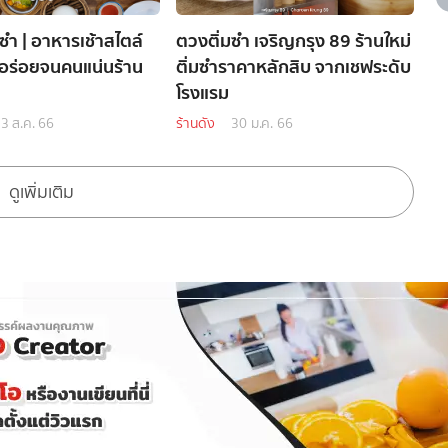
่มซำ | อาหารเช้าสไตล์
ตวงติ่มซำ เจริญกรุง 89 ร้านใหม่
ง อร่อยจนคนแน่นร้าน
ติ่มซำราคาหลักสิบ จากเชฟระดับ
โรงแรม
3 ส.ค. 66
ร้านดัง
30 ม.ค. 66
ดูเพิ่มเติม