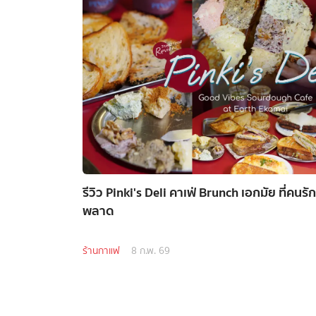
รีวิว Pinki's Deli คาเฟ่ Brunch เอกมัย ที่คน
พลาด
ร้านกาแฟ
8 ก.พ. 69