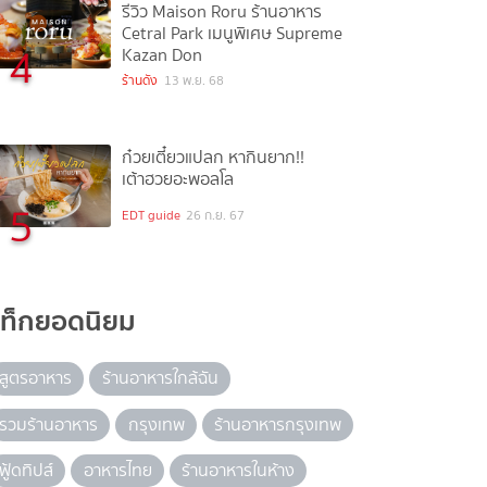
รีวิว Maison Roru ร้านอาหาร
Cetral Park เมนูพิเศษ Supreme
4
Kazan Don
ร้านดัง
13 พ.ย. 68
ก๋วยเตี๋ยวแปลก หากินยาก!!
เต้าฮวยอะพอลโล
5
EDT guide
26 ก.ย. 67
แท็กยอดนิยม
สูตรอาหาร
ร้านอาหารใกล้ฉัน
รวมร้านอาหาร
กรุงเทพ
ร้านอาหารกรุงเทพ
ฟู้ดทิปส์
อาหารไทย
ร้านอาหารในห้าง