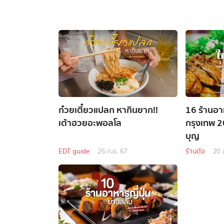
ก๋วยเตี๋ยวแปลก หากินยาก!!
16 ร้านอา
เต้าฮวยอะพอลโล
กรุงเทพ 20
บุญ
EDT guide
26 ก.ย. 67
ร้านดัง
20 