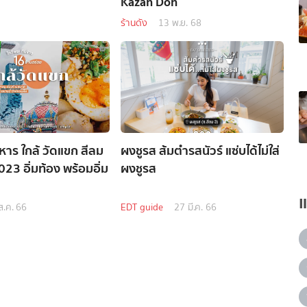
Kazan Don
ร้านดัง
13 พ.ย. 68
หาร ใกล้ วัดแขก สีลม
ผงชูรส ส้มตำรสนัวร์ แซ่บได้ไม่ใส่
23 อิ่มท้อง พร้อมอิ่ม
ผงชูรส
ส.ค. 66
EDT guide
27 มี.ค. 66