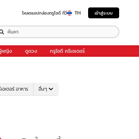
TH
เข้าสู่ระบบ
โหลดแอป
กล่องทรูไอดี ทีวี
ผู้หญิง
ดูดวง
ทรูไอดี ครีเอเตอร์
ีเอเตอร์ อาหาร
อื่นๆ