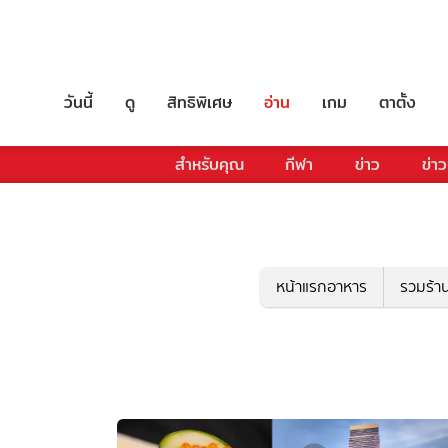
วันนี้
ดู
สิทธิพิเศษ
อ่าน
เกม
ตาตั้ง
สำหรับคุณ
กีฬา
ข่าว
ข่าว
หน้าแรกอาหาร
รวมร้า