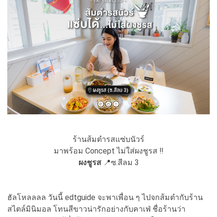
ร้านส้มตำรสแซ่บนัวร์
มาพร้อม Concept ไม่ใส่ผงชูรส ‼
ผงชูรส
📍ซ.สีลม 3
ฮัลโหลลลล วันนี้ edtguide จะพาเพื่อน ๆ ไปจกส้มตำกับร้าน
สไตล์มินิมอล โทนสีขาวน่ารักอย่างกับคาเฟ่ ชื่อร้านว่า