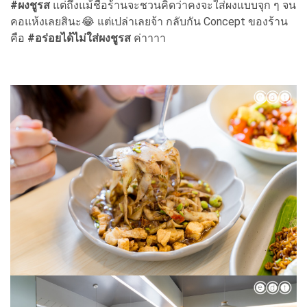
#ผงชูรส
แต่ถึงแม้ชื่อร้านจะชวนคิดว่าคงจะใส่ผงแบบจุก ๆ จน
คอแห้งเลยสินะ😂 แต่เปล่าเลยจ้า กลับกัน Concept ของร้าน
คือ
#อร่อยได้ไม่ใส่ผงชูรส
ค่าาาา