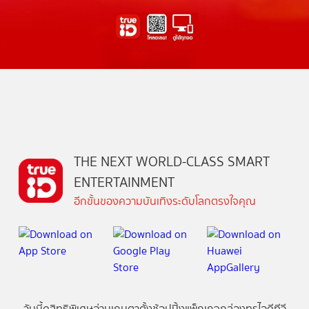
THE NEXT WORLD-CLASS SMART
ENTERTAINMENT
อีกขั้นของความบันเทิงระดับโลกตรงใจคุณ
วันนี้
ดู
สิทธิพิเศษ
อ่าน
เกม
ตาตั้ง
ช้อปปิ้ง
แพ็กเกจ
กล่องทรูไอดีทีวี