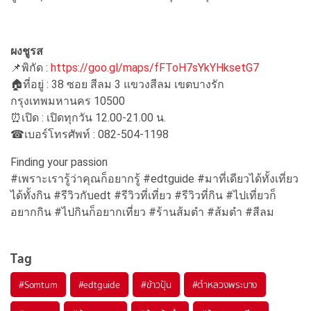
ผงชูรส
📌พิกัด :
https://goo.gl/maps/fFToH7sYkYHksetG7
🏠ที่อยู่ : 38 ซอย สีลม 3 แขวงสีลม เขตบางรัก
กรุงเทพมหานคร 10500
⏰เปิด : เปิดทุกวัน 12.00-21.00 น.
☎เบอร์โทรศัพท์ : 082-504-1198
Finding your passion
#เพราะเรารู้ว่าคุณก็อยากรู้ #edtguide #มาที่เดียวได้ทั้งเที่ยว
ได้ทั้งกิน #รีวิวกับedt #รีวิวที่เที่ยว #รีวิวที่กิน #ไปเที่ยวก็
อยากกิน #ไปกินก็อยากเที่ยว #ร้านส้มตำ #ส้มตำ #สีลม
Tag
#
Somtum
#
edtguide
#
ข้าวปุ้น
#
ตำหลวงพระบาง