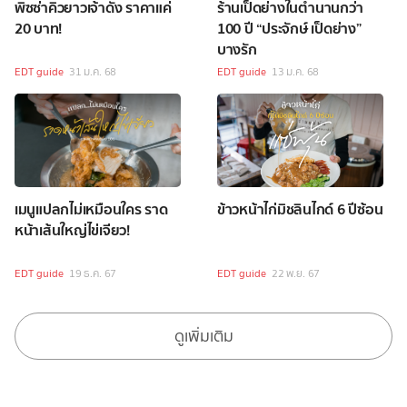
พิซซ่าคิวยาวเจ้าดัง ราคาแค่
ร้านเป็ดย่างในตำนานกว่า
20 บาท!
100 ปี “ประจักษ์ เป็ดย่าง”
บางรัก
EDT guide
31 ม.ค. 68
EDT guide
13 ม.ค. 68
เมนูแปลกไม่เหมือนใคร ราด
ข้าวหน้าไก่มิชลินไกด์ 6 ปีซ้อน
หน้าเส้นใหญ่ไข่เจียว!
EDT guide
19 ธ.ค. 67
EDT guide
22 พ.ย. 67
ดูเพิ่มเติม