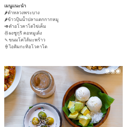
เมนูแนะนำ
🌶ตำหลวงพระบาง
🌶ข้าวปุ้นน้ำปลาแดกกากหมู
🥑ตำอโวคาโดไข่เค็ม
🍜ผงชูกุริ คอหมูเด้ง
🍡ขนมโคไส้มะพร้าว
🍦ไอติมกะทิอโวคาโด