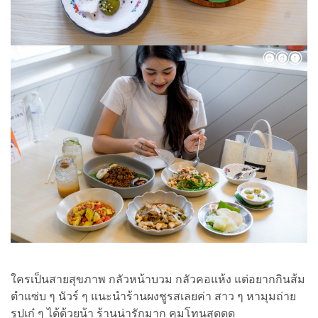
ใครเป็นสายสุขภาพ กลัวหน้าบวม กลัวคอแห้ง แต่อยากกินส้ม
ตำแซ่บ ๆ นัวร์ ๆ แนะนำร้านผงชูรสเลยค่า สาว ๆ หามุมถ่าย
รูปเก๋ ๆ ได้ด้วยน้า ร้านน่ารักมาก คุมโทนสุดดด