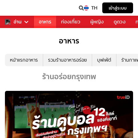
TH
เข้าสู่ระบบ
สารวงการเพลง
อ่าน
อาหาร
ท่องเที่ยว
ผู้หญิง
ดูดวง
ท
อาหาร
หน้าแรกอาหาร
รวมร้านอาหารอร่อย
บุฟเฟ่ต์
ร้านกา
ร้านอร่อยกรุงเทพ