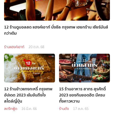
12 ร้านดูบอลสด แฮงค์เอาท์ นั่งชิล กรุงเทพ เฮยกร้าน เชียร์มันส์
กว่าเดิม
ร้านแฮงค์เอาท์
20 ต.ค. 68
12 ร้านข้าวแกงกะหรี่ กรุงเทพ
15 ร้านอาหาร สาทร สุรศักดิ์
อัปเดต 2023 เข้มข้นถึงใจ
2023 ของกินยอดฮิต มีครบ
สไตล์ญี่ปุ่น
ทั้งคาวหวาน
สตรีทฟู้ด
16 มี.ค. 66
ร้านดัง
17 ส.ค. 65