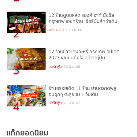
12 ร้านดูบอลสด แฮงค์เอาท์ นั่งชิล
กรุงเทพ เฮยกร้าน เชียร์มันส์กว่าเดิม
2
แฮงค์เอาท์
20 ต.ค. 68
12 ร้านข้าวแกงกะหรี่ กรุงเทพ อัปเดต
2023 เข้มข้นถึงใจ สไตล์ญี่ปุ่น
3
สตรีทฟู้ด
16 มี.ค. 66
ร้านอร่อยเด็ด 11 ร้าน ย่านตลาดพลู
อิ่มจุกๆ ตะลุยชิม 1 วันเต็ม
4
สตรีทฟู้ด
21 ม.ค. 62
แท็กยอดนิยม