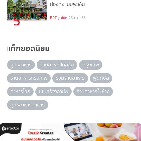
ฮ่องกงแบบฟิวชั่น
5
EDT guide
25 ม.ค. 66
แท็กยอดนิยม
สูตรอาหาร
ร้านอาหารใกล้ฉัน
กรุงเทพ
ร้านอาหารกรุงเทพ
รวมร้านอาหาร
ฟู้ดทิปส์
อาหารไทย
เมนูสร้างอาชีพ
ร้านอาหารในห้าง
สูตรอาหารทำง่าย