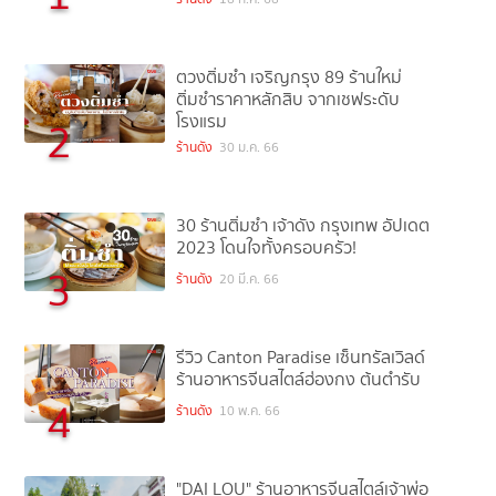
ตวงติ่มซำ เจริญกรุง 89 ร้านใหม่
ติ่มซำราคาหลักสิบ จากเชฟระดับ
โรงแรม
2
ร้านดัง
30 ม.ค. 66
30 ร้านติ่มซำ เจ้าดัง กรุงเทพ อัปเดต
2023 โดนใจทั้งครอบครัว!
3
ร้านดัง
20 มี.ค. 66
รีวิว Canton Paradise เซ็นทรัลเวิลด์
ร้านอาหารจีนสไตล์ฮ่องกง ต้นตำรับ
4
ร้านดัง
10 พ.ค. 66
"DAI LOU" ร้านอาหารจีนสไตล์เจ้าพ่อ