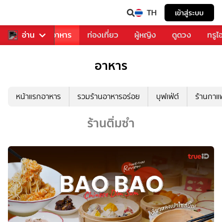
TH
เข้าสู่ระบบ
วงการเพลง
อ่าน
อาหาร
ท่องเที่ยว
ผู้หญิง
ดูดวง
ทรูไ
อาหาร
หน้าแรกอาหาร
รวมร้านอาหารอร่อย
บุฟเฟ่ต์
ร้านกา
ร้านติ่มซำ