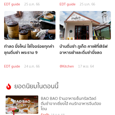
EDT guide
25 ม.ค. 66
EDT guide
25 ม.ค. 66
ทำสด นึ่งใหม่ ใส่ใจอร่อยทุกคำ
บ้านติ่มซำ ภูเก็ต คาเฟ่ที่เสิร์ฟ
ชุณติ่มซำ พระราม 9
อาหารเช้าและติ่มซำนึ่งสด
EDT guide
24 ม.ค. 66
@Kitchen
17 พ.ย. 64
ยอดนิยมในตอนนี้
BAO BAO ร้านอาหารเซ็นทรัลเวิลด์
ติ่มซำจากเซี่ยงไฮ้ คนรักอาหารจีนต้อง
โดน
1
ร้านดัง
18 ก.ค. 68