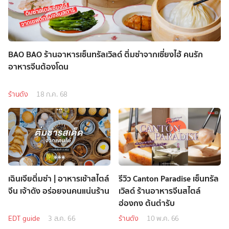
BAO BAO ร้านอาหารเซ็นทรัลเวิลด์ ติ่มซำจากเซี่ยงไฮ้ คนรัก
อาหารจีนต้องโดน
ร้านดัง
18 ก.ค. 68
เฉินเจียติ่มซำ | อาหารเช้าสไตล์
รีวิว Canton Paradise เซ็นทรัล
จีน เจ้าดัง อร่อยจนคนแน่นร้าน
เวิลด์ ร้านอาหารจีนสไตล์
ฮ่องกง ต้นตำรับ
EDT guide
3 ส.ค. 66
ร้านดัง
10 พ.ค. 66