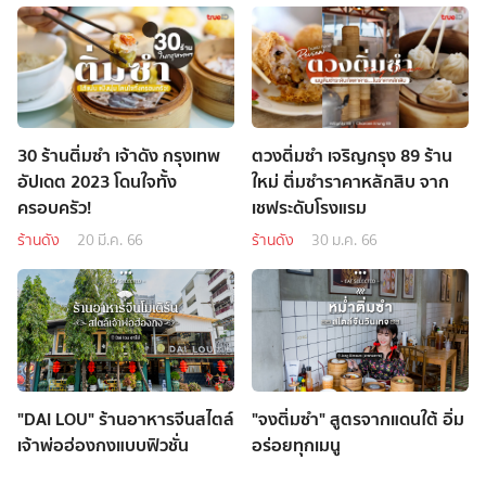
30 ร้านติ่มซำ เจ้าดัง กรุงเทพ
ตวงติ่มซำ เจริญกรุง 89 ร้าน
อัปเดต 2023 โดนใจทั้ง
ใหม่ ติ่มซำราคาหลักสิบ จาก
ครอบครัว!
เชฟระดับโรงแรม
ร้านดัง
20 มี.ค. 66
ร้านดัง
30 ม.ค. 66
"DAI LOU" ร้านอาหารจีนสไตล์
"จงติ่มซำ" สูตรจากแดนใต้ อิ่ม
เจ้าพ่อฮ่องกงแบบฟิวชั่น
อร่อยทุกเมนู