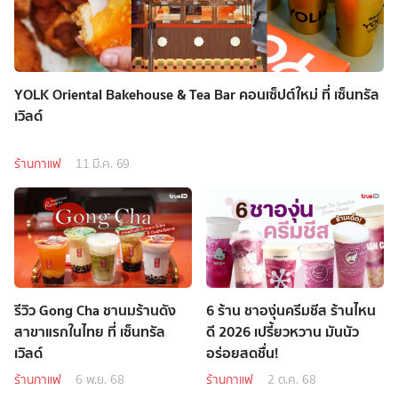
YOLK Oriental Bakehouse & Tea Bar คอนเซ็ปต์ใหม่ ที่ เซ็นทรัล
เวิลด์
ร้านกาแฟ
11 มี.ค. 69
รีวิว Gong Cha ชานมร้านดัง
6 ร้าน ชาองุ่นครีมชีส ร้านไหน
สาขาแรกในไทย ที่ เซ็นทรัล
ดี 2026 เปรี้ยวหวาน มันนัว
เวิลด์
อร่อยสดชื่น!
ร้านกาแฟ
6 พ.ย. 68
ร้านกาแฟ
2 ต.ค. 68