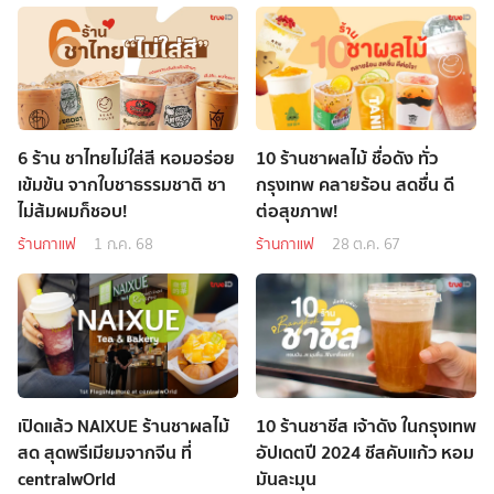
6 ร้าน ชาไทยไม่ใส่สี หอมอร่อย
10 ร้านชาผลไม้ ชื่อดัง ทั่ว
เข้มข้น จากใบชาธรรมชาติ ชา
กรุงเทพ คลายร้อน สดชื่น ดี
ไม่ส้มผมก็ชอบ!
ต่อสุขภาพ!
ร้านกาแฟ
1 ก.ค. 68
ร้านกาแฟ
28 ต.ค. 67
เปิดแล้ว NAIXUE ร้านชาผลไม้
10 ร้านชาชีส เจ้าดัง ในกรุงเทพ
สด สุดพรีเมียมจากจีน ที่
อัปเดตปี 2024 ชีสคับแก้ว หอม
centralwOrld
มันละมุน