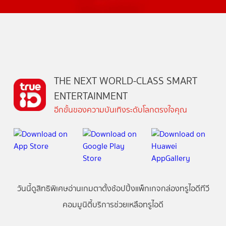
THE NEXT WORLD-CLASS SMART
ENTERTAINMENT
อีกขั้นของความบันเทิงระดับโลกตรงใจคุณ
วันนี้
ดู
สิทธิพิเศษ
อ่าน
เกม
ตาตั้ง
ช้อปปิ้ง
แพ็กเกจ
กล่องทรูไอดีทีวี
คอมมูนิตี้
บริการช่วยเหลือทรูไอดี