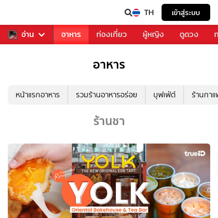
TH
เข้าสู่ระบบ
สารวงการเพลง
อ่าน
อาหาร
ท่องเที่ยว
ผู้หญิง
ดูดวง
ท
อาหาร
หน้าแรกอาหาร
รวมร้านอาหารอร่อย
บุฟเฟ่ต์
ร้านกา
ร้านชา