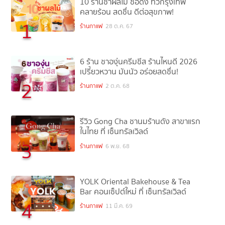
10 ร้านชาผลไม้ ชื่อดัง ทั่วกรุงเทพ
คลายร้อน สดชื่น ดีต่อสุขภาพ!
1
ร้านกาแฟ
28 ต.ค. 67
6 ร้าน ชาองุ่นครีมชีส ร้านไหนดี 2026
เปรี้ยวหวาน มันนัว อร่อยสดชื่น!
2
ร้านกาแฟ
2 ต.ค. 68
รีวิว Gong Cha ชานมร้านดัง สาขาแรก
ในไทย ที่ เซ็นทรัลเวิลด์
3
ร้านกาแฟ
6 พ.ย. 68
YOLK Oriental Bakehouse & Tea
Bar คอนเซ็ปต์ใหม่ ที่ เซ็นทรัลเวิลด์
4
ร้านกาแฟ
11 มี.ค. 69