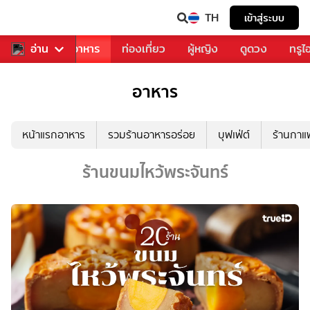
TH
เข้าสู่ระบบ
วงการเพลง
อ่าน
อาหาร
ท่องเที่ยว
ผู้หญิง
ดูดวง
ทรูไ
อาหาร
หน้าแรกอาหาร
รวมร้านอาหารอร่อย
บุฟเฟ่ต์
ร้านกา
ร้านขนมไหว้พระจันทร์