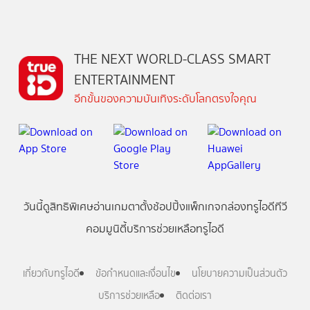
THE NEXT WORLD-CLASS SMART
ENTERTAINMENT
อีกขั้นของความบันเทิงระดับโลกตรงใจคุณ
วันนี้
ดู
สิทธิพิเศษ
อ่าน
เกม
ตาตั้ง
ช้อปปิ้ง
แพ็กเกจ
กล่องทรูไอดีทีวี
คอมมูนิตี้
บริการช่วยเหลือทรูไอดี
เกี่ยวกับทรูไอดี
ข้อกำหนดและเงื่อนไข
นโยบายความเป็นส่วนตัว
บริการช่วยเหลือ
ติดต่อเรา