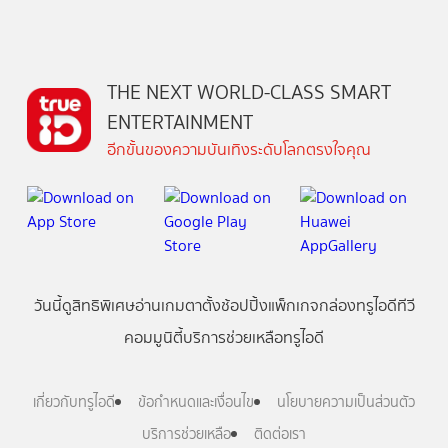
THE NEXT WORLD-CLASS SMART
ENTERTAINMENT
อีกขั้นของความบันเทิงระดับโลกตรงใจคุณ
วันนี้
ดู
สิทธิพิเศษ
อ่าน
เกม
ตาตั้ง
ช้อปปิ้ง
แพ็กเกจ
กล่องทรูไอดีทีวี
คอมมูนิตี้
บริการช่วยเหลือทรูไอดี
เกี่ยวกับทรูไอดี
ข้อกำหนดและเงื่อนไข
นโยบายความเป็นส่วนตัว
บริการช่วยเหลือ
ติดต่อเรา