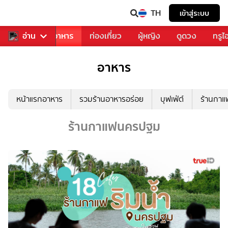
TH
เข้าสู่ระบบ
วงการเพลง
อ่าน
อาหาร
ท่องเที่ยว
ผู้หญิง
ดูดวง
ทรูไ
อาหาร
หน้าแรกอาหาร
รวมร้านอาหารอร่อย
บุฟเฟ่ต์
ร้านกา
ร้านกาแฟนครปฐม