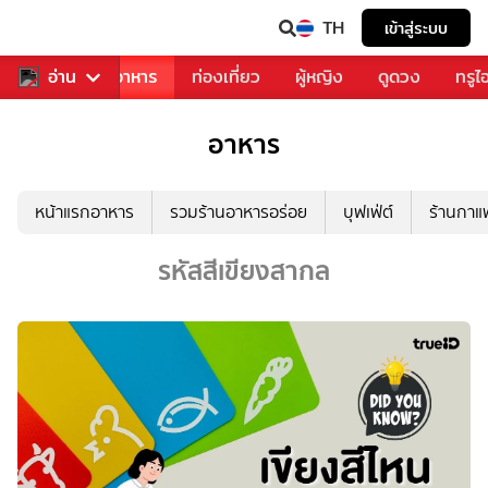
TH
เข้าสู่ระบบ
วงการเพลง
อ่าน
อาหาร
ท่องเที่ยว
ผู้หญิง
ดูดวง
ทรูไ
อาหาร
หน้าแรกอาหาร
รวมร้านอาหารอร่อย
บุฟเฟ่ต์
ร้านกา
รหัสสีเขียงสากล