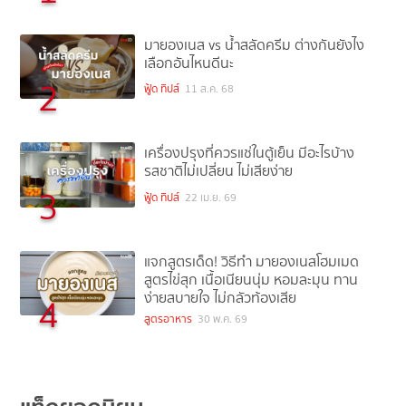
มายองเนส vs น้ำสลัดครีม ต่างกันยังไง
เลือกอันไหนดีนะ
2
ฟู้ด ทิปส์
11 ส.ค. 68
เครื่องปรุงที่ควรแช่ในตู้เย็น มีอะไรบ้าง
รสชาติไม่เปลี่ยน ไม่เสียง่าย
3
ฟู้ด ทิปส์
22 เม.ย. 69
แจกสูตรเด็ด! วิธีทำ มายองเนสโฮมเมด
สูตรไข่สุก เนื้อเนียนนุ่ม หอมละมุน ทาน
ง่ายสบายใจ ไม่กลัวท้องเสีย
4
สูตรอาหาร
30 พ.ค. 69