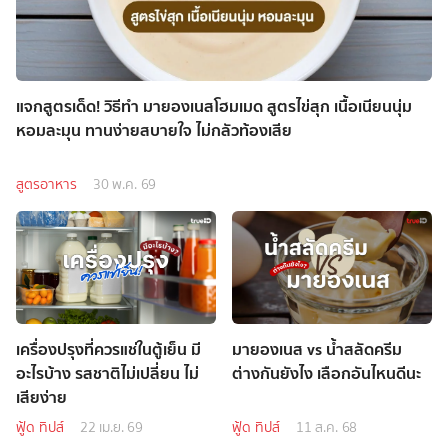
แจกสูตรเด็ด! วิธีทำ มายองเนสโฮมเมด สูตรไข่สุก เนื้อเนียนนุ่ม
หอมละมุน ทานง่ายสบายใจ ไม่กลัวท้องเสีย
สูตรอาหาร
30 พ.ค. 69
เครื่องปรุงที่ควรแช่ในตู้เย็น มี
มายองเนส vs น้ำสลัดครีม
อะไรบ้าง รสชาติไม่เปลี่ยน ไม่
ต่างกันยังไง เลือกอันไหนดีนะ
เสียง่าย
ฟู้ด ทิปส์
22 เม.ย. 69
ฟู้ด ทิปส์
11 ส.ค. 68