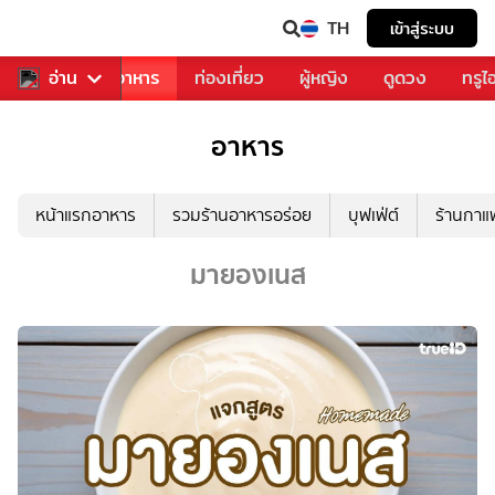
TH
เข้าสู่ระบบ
วงการเพลง
อ่าน
อาหาร
ท่องเที่ยว
ผู้หญิง
ดูดวง
ทรูไ
อาหาร
หน้าแรกอาหาร
รวมร้านอาหารอร่อย
บุฟเฟ่ต์
ร้านกา
มายองเนส