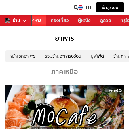
TH
เข้าสู่ระบบ
วงการเพลง
อ่าน
อาหาร
ท่องเที่ยว
ผู้หญิง
ดูดวง
ทรูไ
อาหาร
หน้าแรกอาหาร
รวมร้านอาหารอร่อย
บุฟเฟ่ต์
ร้านกา
ภาคเหนือ