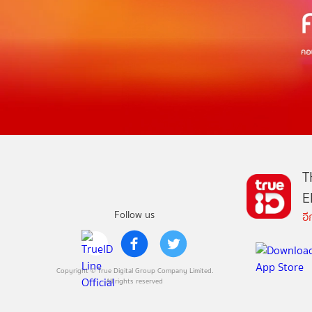
T
E
Follow us
อ
Copyright © True Digital Group Company Limited.
All rights reserved