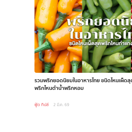
รวมพริกยอดนิยมในอาหารไทย ชนิดไหนเผ็ดส
พริกไหนตำน้ำพริกหอม
ฟู้ด ทิปส์
2 มี.ค. 69