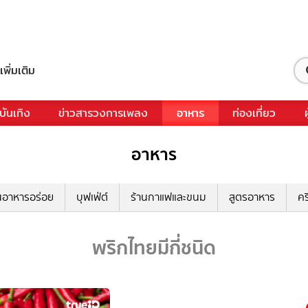
เพิ่มเติม
บันเทิง
ข่าวสารวงการเพลง
อาหาร
ท่องเที่ยว
อาหาร
นอาหารอร่อย
บุฟเฟ่ต์
ร้านกาแฟและขนม
สูตรอาหาร
คร
พริกไทยมีกี่ชนิด