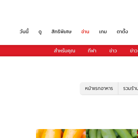
วันนี้
ดู
สิทธิพิเศษ
อ่าน
เกม
ตาตั้ง
สำหรับคุณ
กีฬา
ข่าว
ข่าว
หน้าแรกอาหาร
รวมร้า