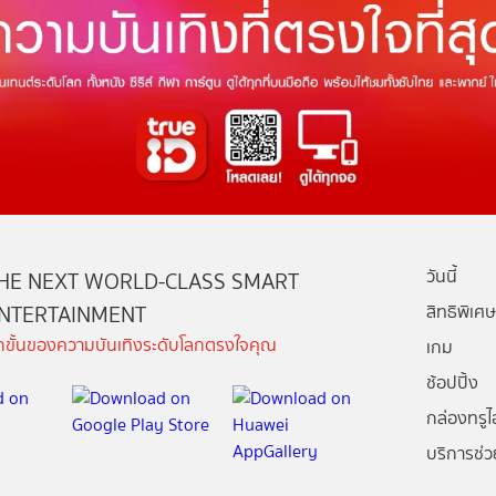
วันนี้
HE NEXT WORLD-CLASS SMART
NTERTAINMENT
สิทธิพิเศษ
ีกขั้นของความบันเทิงระดับโลกตรงใจคุณ
เกม
ช้อปปิ้ง
กล่องทรูไอ
บริการช่ว