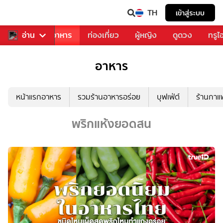
TH
เข้าสู่ระบบ
วงการเพลง
อ่าน
อาหาร
ท่องเที่ยว
ผู้หญิง
ดูดวง
ทรูไ
อาหาร
หน้าแรกอาหาร
รวมร้านอาหารอร่อย
บุฟเฟ่ต์
ร้านกา
พริกแห้งยอดสน