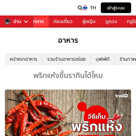
TH
เข้าสู่ระบบ
วงการเพลง
อ่าน
อาหาร
ท่องเที่ยว
ผู้หญิง
ดูดวง
ทรูไ
อาหาร
หน้าแรกอาหาร
รวมร้านอาหารอร่อย
บุฟเฟ่ต์
ร้านกา
พริกแห้งขึ้นรากินได้ไหม