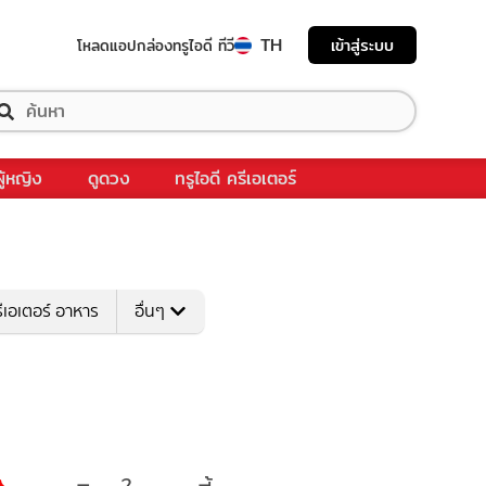
TH
เข้าสู่ระบบ
โหลดแอป
กล่องทรูไอดี ทีวี
ผู้หญิง
ดูดวง
ทรูไอดี ครีเอเตอร์
ีเอเตอร์ อาหาร
อื่นๆ