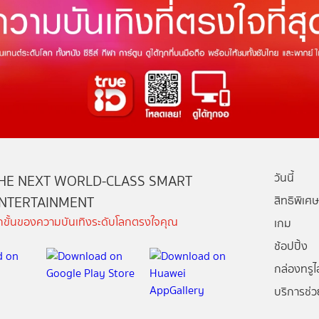
วันนี้
HE NEXT WORLD-CLASS SMART
NTERTAINMENT
สิทธิพิเศษ
ีกขั้นของความบันเทิงระดับโลกตรงใจคุณ
เกม
ช้อปปิ้ง
กล่องทรูไอ
บริการช่ว