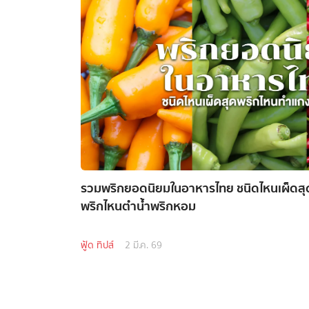
รวมพริกยอดนิยมในอาหารไทย ชนิดไหนเผ็ดส
พริกไหนตำน้ำพริกหอม
ฟู้ด ทิปส์
2 มี.ค. 69