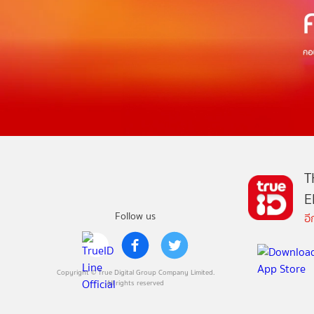
T
E
Follow us
อ
Copyright © True Digital Group Company Limited.
All rights reserved