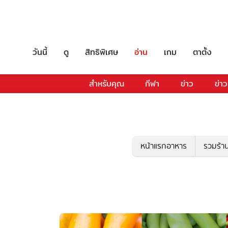
วันนี้
ดู
สิทธิพิเศษ
อ่าน
เกม
ตาตั้ง
สำหรับคุณ
กีฬา
ข่าว
ข่าว
หน้าแรกอาหาร
รวมร้า