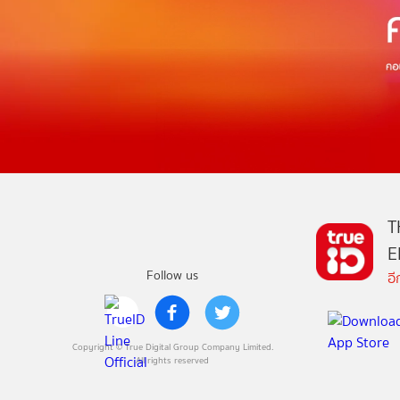
T
E
Follow us
อ
Copyright © True Digital Group Company Limited.
All rights reserved