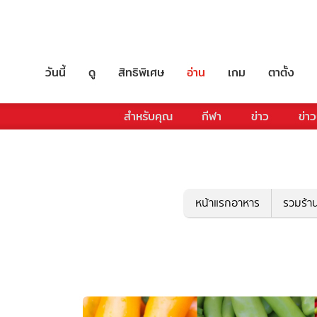
วันนี้
ดู
สิทธิพิเศษ
อ่าน
เกม
ตาตั้ง
สำหรับคุณ
กีฬา
ข่าว
ข่าว
หน้าแรกอาหาร
รวมร้า