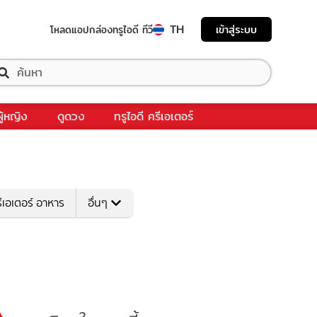
TH
เข้าสู่ระบบ
โหลดแอป
กล่องทรูไอดี ทีวี
ผู้หญิง
ดูดวง
ทรูไอดี ครีเอเตอร์
ีเอเตอร์ อาหาร
อื่นๆ