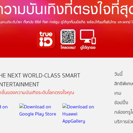
วันนี้
HE NEXT WORLD-CLASS SMART
NTERTAINMENT
สิทธิพิเศษ
ีกขั้นของความบันเทิงระดับโลกตรงใจคุณ
เกม
ช้อปปิ้ง
กล่องทรูไอ
บริการช่ว