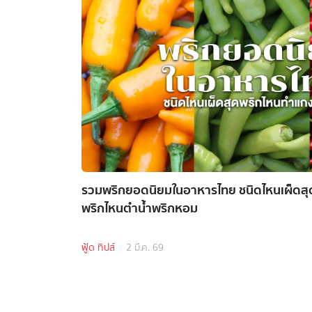
รวมพริกยอดนิยมในอาหารไทย ชนิดไหนเผ็ดส
พริกไหนตำน้ำพริกหอม
ฟู้ด ทิปส์
2 มี.ค. 69