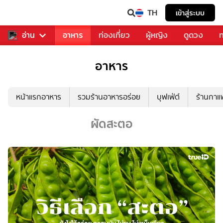
TH
เข้าสู่ระบบ
สารวงการเพลง
อ่าน
อาหาร
ท่องเที่ยว
ผู้หญิง
ดูดวง
ท
อาหาร
หน้าแรกอาหาร
รวมร้านอาหารอร่อย
บุฟเฟ่ต์
ร้านกา
ผัดสะตอ