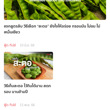
แจกสูตรลับ วิธีเลือก “สะตอ” ยังไงให้อร่อย กรอบมัน ไม่ขม ไม่
เหม็นเขียว
ฟู้ด ทิปส์
10 มิ.ย. 69
วิธีเก็บสะตอ ไว้กินได้นาน สดก
รอบ นานข้ามปี
ฟู้ด ทิปส์
15 พ.ย. 66