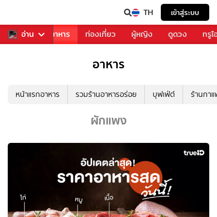
TH
เข้าสู่ระบบ
วงการเพลง
อ่าน
อาหาร
ท่องเที่ยว
ผู้หญิง
ดูดวง
ทรูไ
อาหาร
หน้าแรกอาหาร
รวมร้านอาหารอร่อย
บุฟเฟ่ต์
ร้านกา
ผักแพง