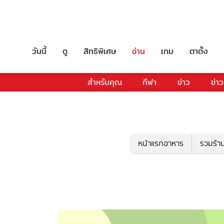
วันนี้
ดู
สิทธิพิเศษ
อ่าน
เกม
ตาตั้ง
สำหรับคุณ
กีฬา
ข่าว
ข่าว
หน้าแรกอาหาร
รวมร้า