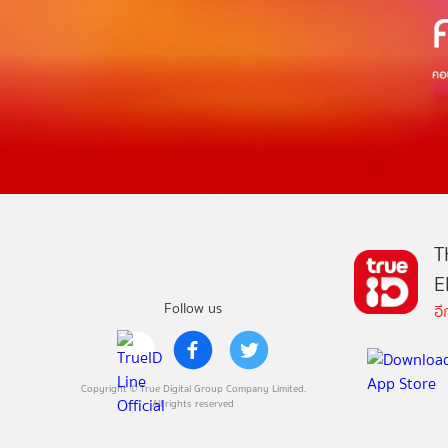
T
E
Follow us
อ
Copyright © True Digital Group Company Limited.
All rights reserved