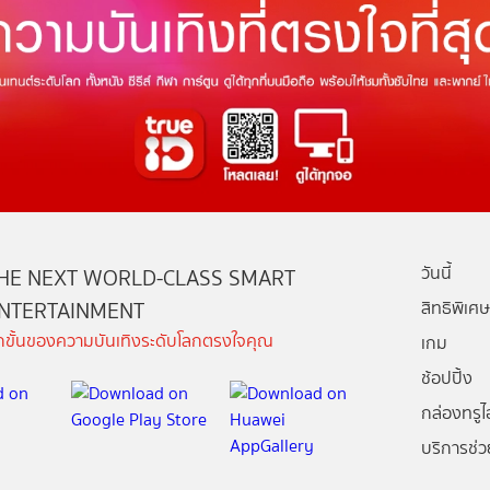
วันนี้
HE NEXT WORLD-CLASS SMART
NTERTAINMENT
สิทธิพิเศษ
ีกขั้นของความบันเทิงระดับโลกตรงใจคุณ
เกม
ช้อปปิ้ง
กล่องทรูไอ
บริการช่ว