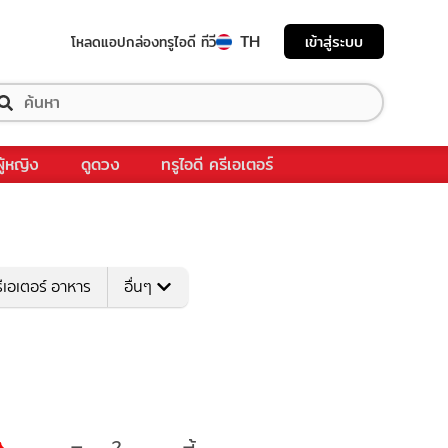
TH
เข้าสู่ระบบ
โหลดแอป
กล่องทรูไอดี ทีวี
ผู้หญิง
ดูดวง
ทรูไอดี ครีเอเตอร์
ีเอเตอร์ อาหาร
อื่นๆ