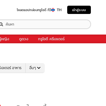
TH
เข้าสู่ระบบ
โหลดแอป
กล่องทรูไอดี ทีวี
ผู้หญิง
ดูดวง
ทรูไอดี ครีเอเตอร์
ีเอเตอร์ อาหาร
อื่นๆ