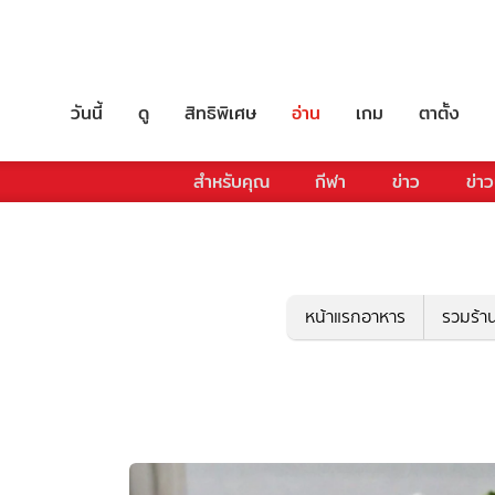
วันนี้
ดู
สิทธิพิเศษ
อ่าน
เกม
ตาตั้ง
สำหรับคุณ
กีฬา
ข่าว
ข่าว
หน้าแรกอาหาร
รวมร้า