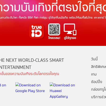
วันนี้
HE NEXT WORLD-CLASS SMART
NTERTAINMENT
สิทธิพิเศษ
ีกขั้นของความบันเทิงระดับโลกตรงใจคุณ
เกม
ช้อปปิ้ง
กล่องทรูไอ
บริการช่ว