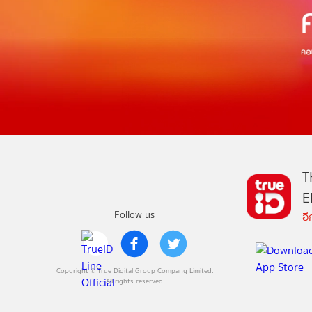
T
E
Follow us
อ
Copyright © True Digital Group Company Limited.
All rights reserved