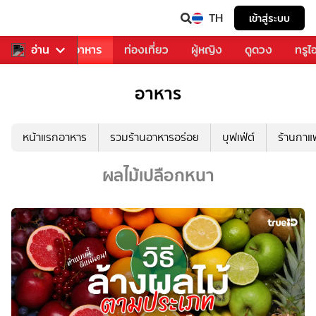
TH
เข้าสู่ระบบ
วงการเพลง
อ่าน
อาหาร
ท่องเที่ยว
ผู้หญิง
ดูดวง
ทรูไ
อาหาร
หน้าแรกอาหาร
รวมร้านอาหารอร่อย
บุฟเฟ่ต์
ร้านกา
ผลไม้เปลือกหนา