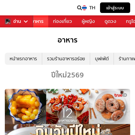
TH
เข้าสู่ระบบ
วงการเพลง
อ่าน
อาหาร
ท่องเที่ยว
ผู้หญิง
ดูดวง
ทรูไ
อาหาร
หน้าแรกอาหาร
รวมร้านอาหารอร่อย
บุฟเฟ่ต์
ร้านกา
ปีใหม่2569