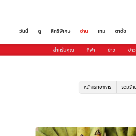
วันนี้
ดู
สิทธิพิเศษ
อ่าน
เกม
ตาตั้ง
สำหรับคุณ
กีฬา
ข่าว
ข่าว
หน้าแรกอาหาร
รวมร้า