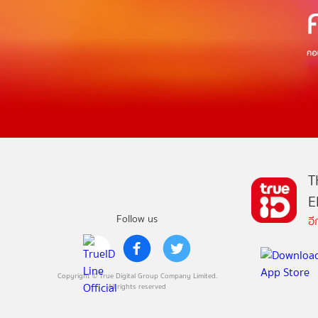
T
E
Follow us
อ
Copyright © True Digital Group Company Limited.
All rights reserved