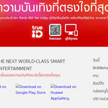
วันนี้
HE NEXT WORLD-CLASS SMART
NTERTAINMENT
สิทธิพิเศษ
ีกขั้นของความบันเทิงระดับโลกตรงใจคุณ
เกม
ช้อปปิ้ง
กล่องทรูไอ
บริการช่ว