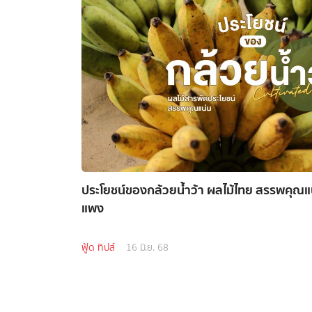
ประโยชน์ของกล้วยน้ำว้า ผลไม้ไทย สรรพคุณแน่
แพง
ฟู้ด ทิปส์
16 มิ.ย. 68