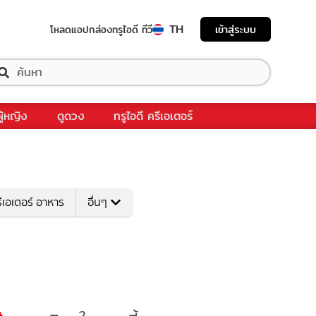
TH
เข้าสู่ระบบ
โหลดแอป
กล่องทรูไอดี ทีวี
ผู้หญิง
ดูดวง
ทรูไอดี ครีเอเตอร์
ีเอเตอร์ อาหาร
อื่นๆ