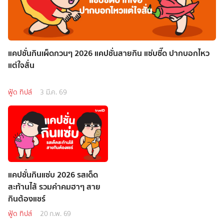
แคปชั่นกินเผ็ดกวนๆ 2026 แคปชั่นสายกิน แซ่บซี๊ด ปากบอกไหว
แต่ใจสั่น
ฟู้ด ทิปส์
3 มี.ค. 69
แคปชั่นกินแซ่บ 2026 รสเด็ด
สะท้านไส้ รวมคำคมฮาๆ สาย
กินต้องแชร์
ฟู้ด ทิปส์
20 ก.พ. 69