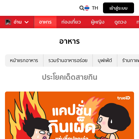
TH
เข้าสู่ระบบ
สารวงการเพลง
อ่าน
อาหาร
ท่องเที่ยว
ผู้หญิง
ดูดวง
ท
อาหาร
หน้าแรกอาหาร
รวมร้านอาหารอร่อย
บุฟเฟ่ต์
ร้านกา
ประโยคเด็ดสายกิน