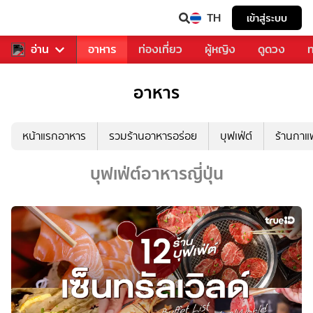
TH
เข้าสู่ระบบ
สารวงการเพลง
อ่าน
อาหาร
ท่องเที่ยว
ผู้หญิง
ดูดวง
ท
อาหาร
หน้าแรกอาหาร
รวมร้านอาหารอร่อย
บุฟเฟ่ต์
ร้านกา
บุฟเฟ่ต์อาหารญี่ปุ่น