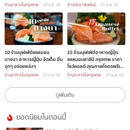
ที่เคย
ร้านอาหารในกรุงเทพ
20 ธ.ค. 65
ข่าวประชาสัมพันธ์
25 พ.ย. 65
10 ร้านบุฟเฟ่ต์แซลมอน
15 ร้านบุฟเฟ่ต์อาหารญี่ปุ่น
บางนา อาหารญี่ปุ่น จัดเต็ม อิ่ม
แซลมอนซาชิมิ กรุงเทพ ราคา
จุกๆ อร่อยแน่นๆ
โลว์คอสต์ คุณภาพโคตรพรีเมี่
ยม
ร้านอาหารในกรุงเทพ
12 ก.ค. 65
ร้านอาหารในกรุงเทพ
19 เม.ย. 65
ดูเพิ่มเติม
ยอดนิยมในตอนนี้