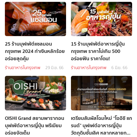
25 ร้านบุฟเฟ่ต์แซลมอน
15 ร้านบุฟเฟ่ต์อาหารญี่ปุ่น
กรุงเทพ 2024 กำเงินหลักร้อย
กรุงเทพ ราคาไม่เกิน 500
อร่อยสุดคุ้ม
อร่อยฟิน ราคาโดน!
ร้านอาหารในกรุงเทพ
29 มิ.ย. 66
ร้านอาหารในกรุงเทพ
6 มิ.ย. 66
OISHI Grand สยามพารากอน
เตรียมสัมผัสโฉมใหม่ “โออิชิ แก
บุฟเฟ่ต์อาหารญี่ปุ่น พรีเมียม
รนด์” บุฟเฟต์อาหารญี่ปุ่น
อร่อยจัดเต็ม
วัตถุดิบชั้นเลิศ หลากหลายกว่า