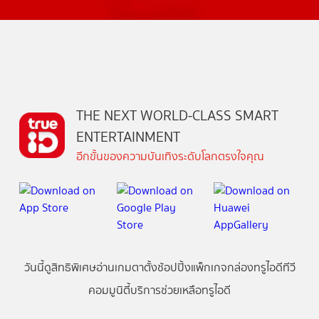
THE NEXT WORLD-CLASS SMART
ENTERTAINMENT
อีกขั้นของความบันเทิงระดับโลกตรงใจคุณ
วันนี้
ดู
สิทธิพิเศษ
อ่าน
เกม
ตาตั้ง
ช้อปปิ้ง
แพ็กเกจ
กล่องทรูไอดีทีวี
คอมมูนิตี้
บริการช่วยเหลือทรูไอดี