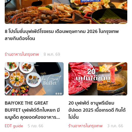
8 โปรโมชั่นบุฟเฟ่ต์โรงแรม เดือนพฤษภาคม 2026 ในกรุงเทพ
สายกินต้องโดน
ร้านอาหารในกรุงเทพ
8 พ.ค. 69
BAIYOKE THE GREAT
20 บุฟเฟ่ต์ ชาบูพรีเมียม
BUFFET บุฟเฟ่ต์ตึกใบหยก มี
อัปเดต 2025 เนื้อเกรดดี กินได้
เมนูเด็ด สุดยอดห้องอาหาร
ไม่อั้น
นานาชาติ
EDT guide
5 ก.ย. 66
ร้านอาหารในกรุงเทพ
3 ก.ค. 66