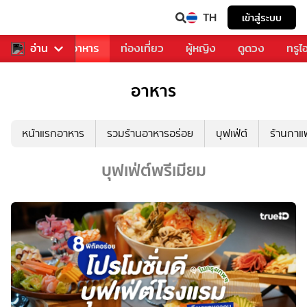
TH
เข้าสู่ระบบ
วงการเพลง
อ่าน
อาหาร
ท่องเที่ยว
ผู้หญิง
ดูดวง
ทรูไ
อาหาร
หน้าแรกอาหาร
รวมร้านอาหารอร่อย
บุฟเฟ่ต์
ร้านกา
บุฟเฟ่ต์พรีเมียม