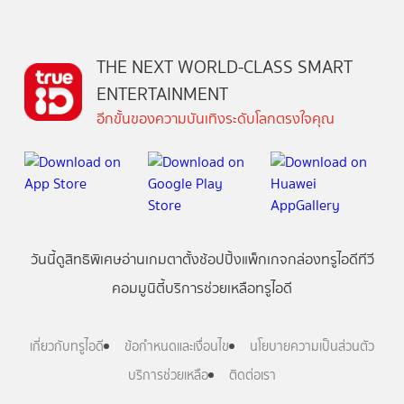
THE NEXT WORLD-CLASS SMART
ENTERTAINMENT
อีกขั้นของความบันเทิงระดับโลกตรงใจคุณ
วันนี้
ดู
สิทธิพิเศษ
อ่าน
เกม
ตาตั้ง
ช้อปปิ้ง
แพ็กเกจ
กล่องทรูไอดีทีวี
คอมมูนิตี้
บริการช่วยเหลือทรูไอดี
เกี่ยวกับทรูไอดี
ข้อกำหนดและเงื่อนไข
นโยบายความเป็นส่วนตัว
บริการช่วยเหลือ
ติดต่อเรา