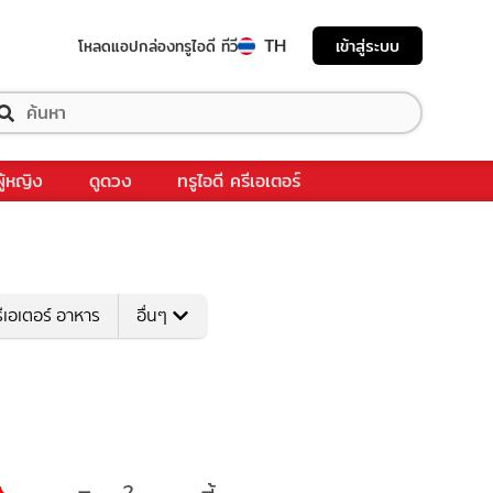
TH
เข้าสู่ระบบ
โหลดแอป
กล่องทรูไอดี ทีวี
ผู้หญิง
ดูดวง
ทรูไอดี ครีเอเตอร์
ีเอเตอร์ อาหาร
อื่นๆ