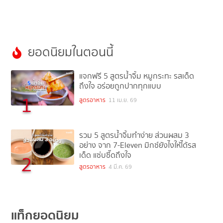
ยอดนิยมในตอนนี้
แจกฟรี 5 สูตรน้ำจิ้ม หมูกระทะ รสเด็ด
ถึงใจ อร่อยถูกปากทุกแบบ
1
สูตรอาหาร
11 เม.ย. 69
รวม 5 สูตรน้ำจิ้มทำง่าย ส่วนผสม 3
อย่าง จาก 7-Eleven มิกซ์ยังไงให้ได้รส
เด็ด แซ่บซี๊ดถึงใจ
2
สูตรอาหาร
4 มี.ค. 69
แท็กยอดนิยม