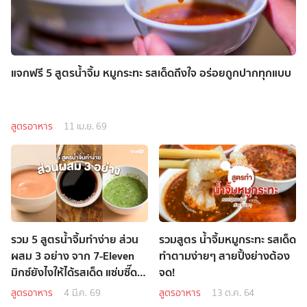
แจกฟรี 5 สูตรน้ำจิ้ม หมูกระทะ รสเด็ดถึงใจ อร่อยถูกปากทุกแบบ
สูตรอาหาร
11 เม.ย. 69
รวม 5 สูตรน้ำจิ้มทำง่าย ส่วน
รวมสูตร น้ำจิ้มหมูกระทะ รสเด็ด
ผสม 3 อย่าง จาก 7-Eleven
ทำตามง่ายๆ สายปิ้งย่างต้อง
มิกซ์ยังไงให้ได้รสเด็ด แซ่บซี๊ด
จด!
ถึงใจ
สูตรอาหาร
4 มี.ค. 69
สูตรอาหาร
13 ต.ค. 64