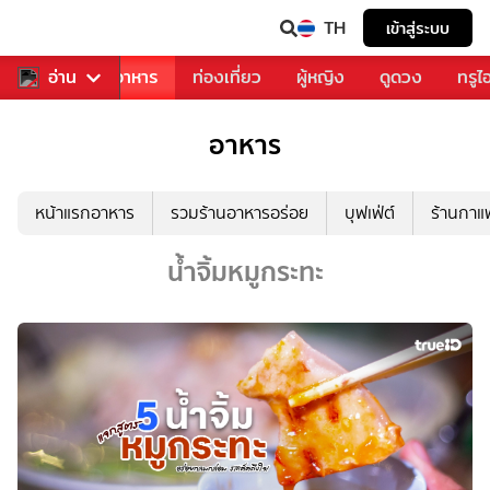
TH
เข้าสู่ระบบ
วงการเพลง
อ่าน
อาหาร
ท่องเที่ยว
ผู้หญิง
ดูดวง
ทรูไ
อาหาร
หน้าแรกอาหาร
รวมร้านอาหารอร่อย
บุฟเฟ่ต์
ร้านกา
น้ำจิ้มหมูกระทะ