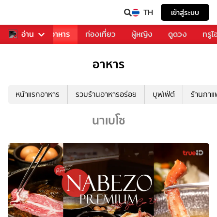
TH
เข้าสู่ระบบ
วงการเพลง
อ่าน
อาหาร
ท่องเที่ยว
ผู้หญิง
ดูดวง
ทรูไ
อาหาร
หน้าแรกอาหาร
รวมร้านอาหารอร่อย
บุฟเฟ่ต์
ร้านกา
นาเบโซ