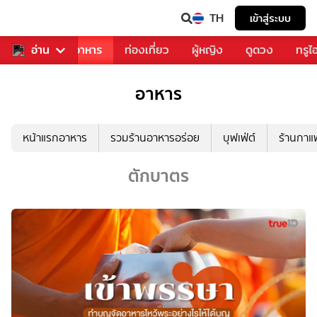
TH
เข้าสู่ระบบ
วงการเพลง
อ่าน
อาหาร
ท่องเที่ยว
ผู้หญิง
ดูดวง
ทรูไ
อาหาร
หน้าแรกอาหาร
รวมร้านอาหารอร่อย
บุฟเฟ่ต์
ร้านกา
ตักบาตร