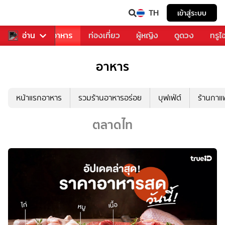
TH
เข้าสู่ระบบ
วงการเพลง
อ่าน
อาหาร
ท่องเที่ยว
ผู้หญิง
ดูดวง
ทรูไ
อาหาร
หน้าแรกอาหาร
รวมร้านอาหารอร่อย
บุฟเฟ่ต์
ร้านกา
ตลาดไท