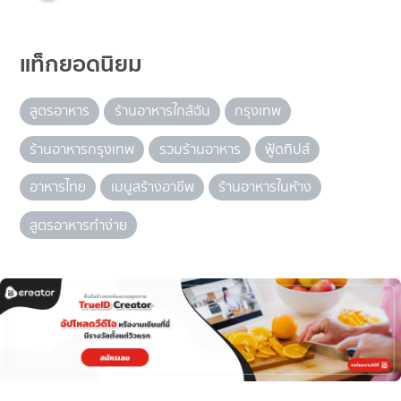
แท็กยอดนิยม
สูตรอาหาร
ร้านอาหารใกล้ฉัน
กรุงเทพ
ร้านอาหารกรุงเทพ
รวมร้านอาหาร
ฟู้ดทิปส์
อาหารไทย
เมนูสร้างอาชีพ
ร้านอาหารในห้าง
สูตรอาหารทำง่าย