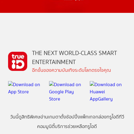
THE NEXT WORLD-CLASS SMART
ENTERTAINMENT
อีกขั้นของความบันเทิงระดับโลกตรงใจคุณ
วันนี้
ดู
สิทธิพิเศษ
อ่าน
เกม
ตาตั้ง
ช้อปปิ้ง
แพ็กเกจ
กล่องทรูไอดีทีวี
คอมมูนิตี้
บริการช่วยเหลือทรูไอดี