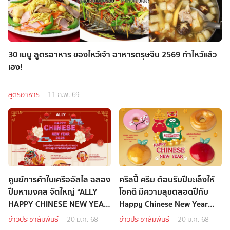
30 เมนู สูตรอาหาร ของไหว้เจ้า อาหารตรุษจีน 2569 ทำไหว้แล้ว
เฮง!
สูตรอาหาร
11 ก.พ. 69
ศูนย์การค้าในเครืออัลไล ฉลอง
คริสปี้ ครีม ต้อนรับปีมะเส็งให้
ปีมหามงคล จัดใหญ่ “ALLY
โชคดี มีความสุขตลอดปีกับ
HAPPY CHINESE NEW YEAR
Happy Chinese New Year
2025” ต้อนรับความเฮง ความ
Doughnuts
ข่าวประชาสัมพันธ์
20 ม.ค. 68
ข่าวประชาสัมพันธ์
20 ม.ค. 68
สุข ความยิ่งใหญ่ตลอดปี