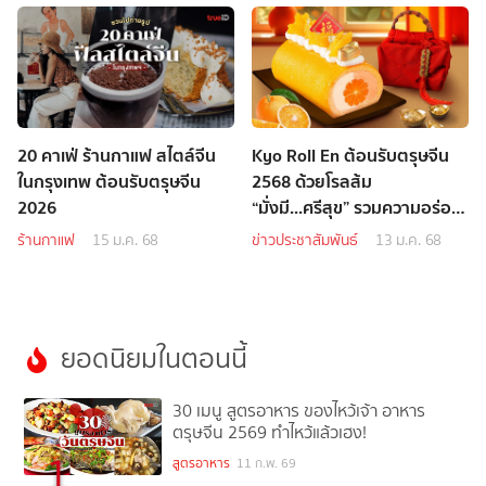
20 คาเฟ่ ร้านกาแฟ สไตล์จีน
Kyo Roll En ต้อนรับตรุษจีน
ในกรุงเทพ ต้อนรับตรุษจีน
2568 ด้วยโรลส้ม
2026
“มั่งมี...ศรีสุข” รวมความอร่อย
สดชื่นจากส้ม 3 สายพันธุ์
ร้านกาแฟ
15 ม.ค. 68
ข่าวประชาสัมพันธ์
13 ม.ค. 68
พร้อมแพ็คเกจยกส้มสุดหรู
ยอดนิยมในตอนนี้
30 เมนู สูตรอาหาร ของไหว้เจ้า อาหาร
ตรุษจีน 2569 ทำไหว้แล้วเฮง!
1
สูตรอาหาร
11 ก.พ. 69