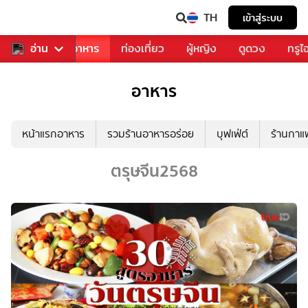
TH
เข้าสู่ระบบ
วงการเพลง
อ่าน
อาหาร
ท่องเที่ยว
ผู้หญิง
ดูดวง
ทรูไ
อาหาร
หน้าแรกอาหาร
รวมร้านอาหารอร่อย
บุฟเฟ่ต์
ร้านกา
ตรุษจีน2568