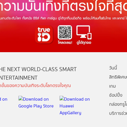
วันนี้
HE NEXT WORLD-CLASS SMART
NTERTAINMENT
สิทธิพิเศษ
ีกขั้นของความบันเทิงระดับโลกตรงใจคุณ
เกม
ช้อปปิ้ง
กล่องทรูไอ
บริการช่ว