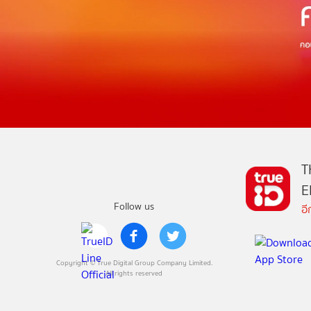
T
E
Follow us
อ
Copyright © True Digital Group Company Limited.
All rights reserved