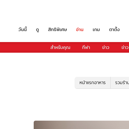
วันนี้
ดู
สิทธิพิเศษ
อ่าน
เกม
ตาตั้ง
สำหรับคุณ
กีฬา
ข่าว
ข่าว
หน้าแรกอาหาร
รวมร้า