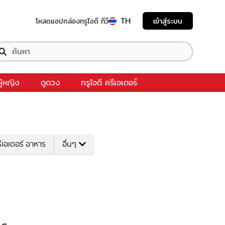
TH
เข้าสู่ระบบ
โหลดแอป
กล่องทรูไอดี ทีวี
ผู้หญิง
ดูดวง
ทรูไอดี ครีเอเตอร์
ีเอเตอร์ อาหาร
อื่นๆ