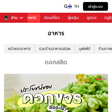
TH
เข้าสู่ระบบ
วงการเพลง
อ่าน
อาหาร
ท่องเที่ยว
ผู้หญิง
ดูดวง
ทรูไ
อาหาร
หน้าแรกอาหาร
รวมร้านอาหารอร่อย
บุฟเฟ่ต์
ร้านกา
ดอกสลิด