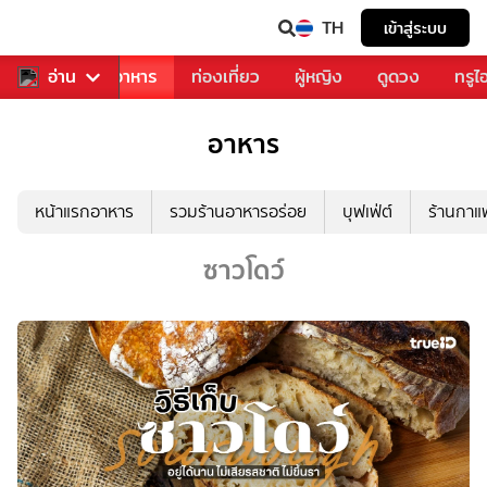
TH
เข้าสู่ระบบ
วงการเพลง
อ่าน
อาหาร
ท่องเที่ยว
ผู้หญิง
ดูดวง
ทรูไ
อาหาร
หน้าแรกอาหาร
รวมร้านอาหารอร่อย
บุฟเฟ่ต์
ร้านกา
ซาวโดว์