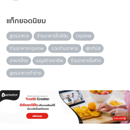
แท็กยอดนิยม
สูตรอาหาร
ร้านอาหารใกล้ฉัน
กรุงเทพ
ร้านอาหารกรุงเทพ
รวมร้านอาหาร
ฟู้ดทิปส์
อาหารไทย
เมนูสร้างอาชีพ
ร้านอาหารในห้าง
สูตรอาหารทำง่าย