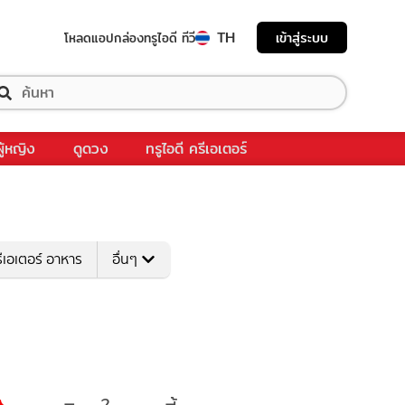
TH
เข้าสู่ระบบ
โหลดแอป
กล่องทรูไอดี ทีวี
ผู้หญิง
ดูดวง
ทรูไอดี ครีเอเตอร์
ีเอเตอร์ อาหาร
อื่นๆ