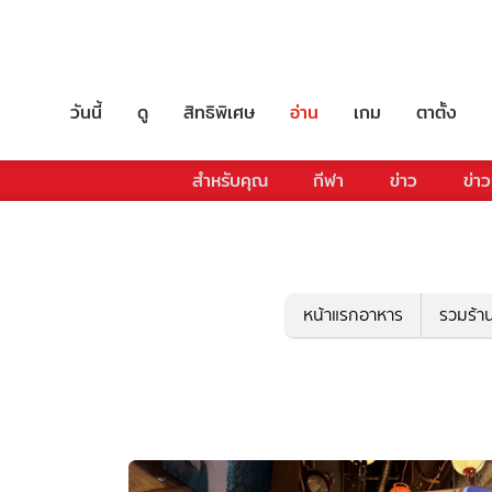
วันนี้
ดู
สิทธิพิเศษ
อ่าน
เกม
ตาตั้ง
สำหรับคุณ
กีฬา
ข่าว
ข่าว
หน้าแรกอาหาร
รวมร้า