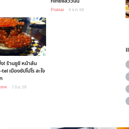
ที่ไทยแล้ววันนี้
ร้านขนม
4 ธ.ค. 68
่ง! ร้านซูชิ หน้าล้น
tei เมืองซัปโปโร สะใจ
ัก
ะเทศ
7 มิ.ย. 59