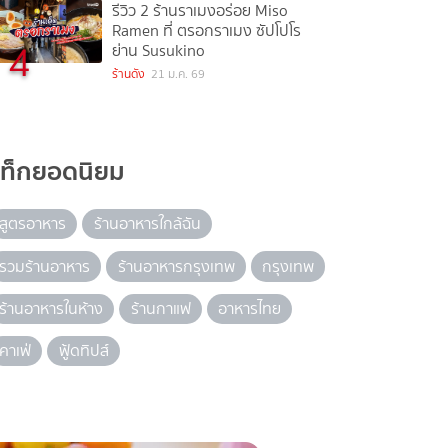
รีวิว 2 ร้านราเมงอร่อย Miso
Ramen ที่ ตรอกราเมง ซัปโปโร
4
ย่าน Susukino
ร้านดัง
21 ม.ค. 69
แท็กยอดนิยม
สูตรอาหาร
ร้านอาหารใกล้ฉัน
รวมร้านอาหาร
ร้านอาหารกรุงเทพ
กรุงเทพ
ร้านอาหารในห้าง
ร้านกาแฟ
อาหารไทย
คาเฟ่
ฟู้ดทิปส์