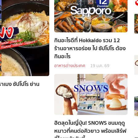
กินอะไรดีที่ Hokkaido รวม 12
ร้านอาหารอร่อย ไป ซัปโปโร ต้อง
กินอะไร
อาหารต่างประเทศ
19 ม.ค. 69
าเมง ซัปโปโร ย่าน
ฮิตสุดในญี่ปุ่น! SNOWS ขนมฤดู
หนาวที่คนต่อคิวยาว พร้อมเสิร์ฟ