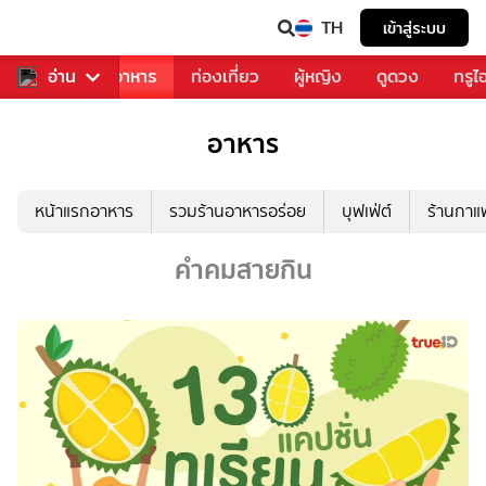
TH
เข้าสู่ระบบ
วงการเพลง
อ่าน
อาหาร
ท่องเที่ยว
ผู้หญิง
ดูดวง
ทรูไ
อาหาร
หน้าแรกอาหาร
รวมร้านอาหารอร่อย
บุฟเฟ่ต์
ร้านกา
คำคมสายกิน