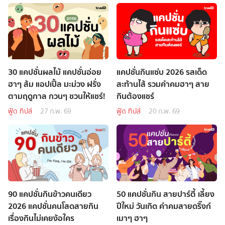
30 แคปชั่นผลไม้ แคปชั่นอ่อย
แคปชั่นกินแซ่บ 2026 รสเด็ด
ฮาๆ ส้ม แอปเปิ้ล มะม่วง ฝรั่ง
สะท้านไส้ รวมคำคมฮาๆ สาย
ตามฤดูกาล กวนๆ ชวนให้แชร์!
กินต้องแชร์
ฟู้ด ทิปส์
27 ก.พ. 69
ฟู้ด ทิปส์
20 ก.พ. 69
90 แคปชั่นกินข้าวคนเดียว
50 แคปชั่นกิน สายปาร์ตี้ เลี้ยง
2026 แคปชั่นคนโสดสายกิน
ปีใหม่ วันเกิด คำคมสายดริ๊งก์
เรื่องกินไม่เคยง้อใคร
เมาๆ ฮาๆ