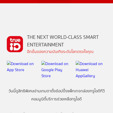
THE NEXT WORLD-CLASS SMART
ENTERTAINMENT
อีกขั้นของความบันเทิงระดับโลกตรงใจคุณ
วันนี้
ดู
สิทธิพิเศษ
อ่าน
เกม
ตาตั้ง
ช้อปปิ้ง
แพ็กเกจ
กล่องทรูไอดีทีวี
คอมมูนิตี้
บริการช่วยเหลือทรูไอดี