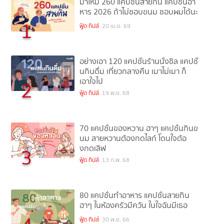
มาใหม่ 260 แคปชั่นสายกิน แคปชั่นอา
หาร 2026 ถ้าไม่ชอบขนม ชอบผมได้นะ
1
ฟู้ด ทิปส์
20 เม.ย. 69
อย่างเอา 120 แคปชั่นร้านนั่งชิล แคปชั่
นกินดื่ม เที่ยวกลางคืน เมาไม่เมา ก็
เอาใจไป
2
ฟู้ด ทิปส์
19 พ.ย. 68
70 แคปชั่นของหวาน ฮาๆ แคปชั่นกินข
นม สายหวานต้องกดไลก์ โดนใจต้อ
งกดเลิฟ
3
ฟู้ด ทิปส์
13 ก.พ. 68
80 แคปชั่นทำอาหาร แคปชั่นสายกิน
ฮาๆ ในห้องครัวมีควัน ในใจฉันมีเธอ
ฟู้ด ทิปส์
30 พ.ย. 66