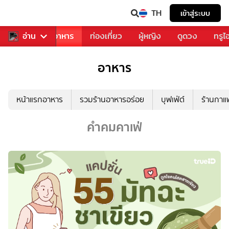
TH
เข้าสู่ระบบ
วงการเพลง
อ่าน
อาหาร
ท่องเที่ยว
ผู้หญิง
ดูดวง
ทรูไ
อาหาร
หน้าแรกอาหาร
รวมร้านอาหารอร่อย
บุฟเฟ่ต์
ร้านกา
คำคมคาเฟ่